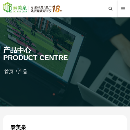
产品中心
PRODUCT CENTRE
首页
/
产品
泰美泉