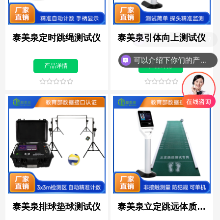
泰美泉定时跳绳测试仪
泰美泉引体向上测试仪
可以介绍下你们的产品么？
产品详情
产品详情
泰美泉排球垫球测试仪
泰美泉立定跳远体质测