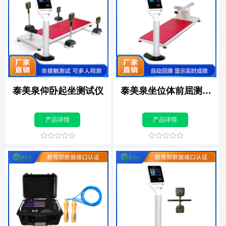
泰美泉仰卧起坐测试仪
泰美泉坐位体前屈测试
仪
产品详情
产品详情