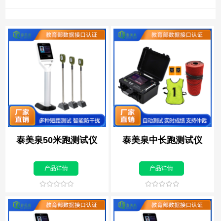
泰美泉50米跑测试仪
泰美泉中长跑测试仪
产品详情
产品详情