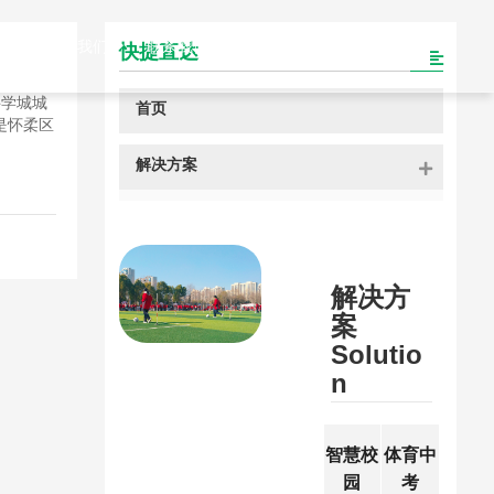
心
关于我们
联系我们
快捷直达
科学城城
首页
是怀柔区
解决方案
解决方
案
Solutio
n
智慧校
体育中
园
考