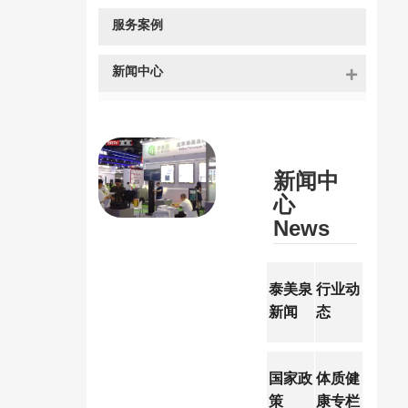
op
服务案例
Physica
l
新闻中心
Fitness
Tester
新闻中
心
News
泰美泉
行业动
新闻
态
Compa
Industr
ny
y News
News
国家政
体质健
策
康专栏