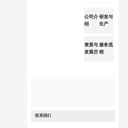
公司介
研发与
绍
生产
Compa
R&D
ny
and
Profile
product
资质与
服务流
ion
发展历
程
Service
程
proces
Develo
s
pment
history
and
qualific
ations
联系我们