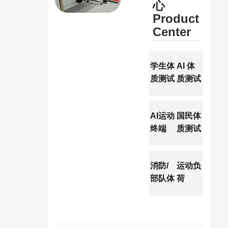
心
Product
Center
学生体
AI 体
质测试
质测试
仪
仪
Student
AI
Physica
Physica
AI运动
国民体
l
l
终端
质测试
Fitness
Fitness
AI
仪
Tester
Tester
Sports
Nationa
Termin
l
消防/
运动负
al
Physica
部队体
荷
l
Exercis
能测评
Fitness
e Load
仪
Tester
Firefigh
ter/Tro