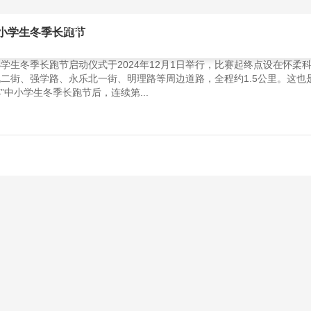
首页
解决方案
产品中心
服务案例
新闻中
小学生冬季长跑节
中小学生冬季长跑节启动仪式于2024年12月1日举行，比赛起终点设在怀柔
二街、强学路、永乐北一街、明理路等周边道路，全程约1.5公里。这也
杯”中小学生冬季长跑节后，连续第...