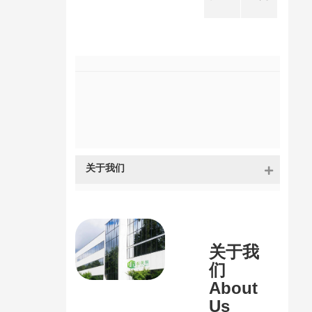
Nationa
Physica
l Policy
l health
Column
关于我们
关于我
们
About
Us