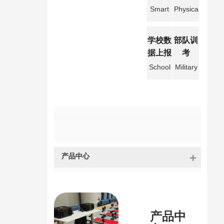
Smart
Physica
campu
l
s
Educati
学校数
部队训
on
据上报
考
Entranc
e
School
Military
Examin
data
training
ation
reportin
and
g
examin
ation
产品中心
产品中