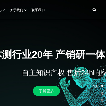
心
关于我们
联系我们
首页