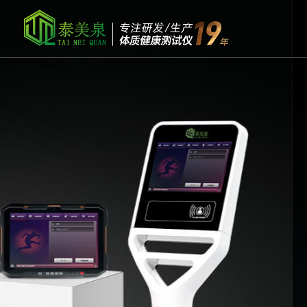
深耕体测行业2
自主知识产权 
了解更多