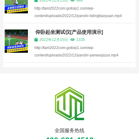
2022年12月15日
986
http://tam2022com.gotoip1.com/wp-
content/uploads/2022/12/yanshi-lidingtiaoyuan.mp4
仰卧起坐测试仪[产品使用演示]
2022年12月15日
1335
http://tam2022com.gotoip1.com/wp-
content/uploads/2022/12/yanshi-yanwoqizuo.mp4
全国服务热线