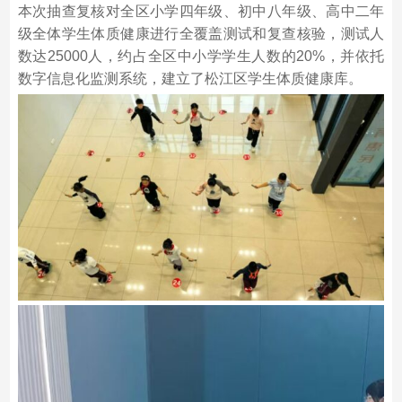
本次抽查复核对全区小学四年级、初中八年级、高中二年
级全体学生体质健康进行全覆盖测试和复查核验，测试人
数达25000人，约占全区中小学学生人数的20%，并依托
数字信息化监测系统，建立了松江区学生体质健康库。