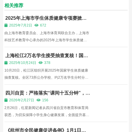
相关推荐
2025年上海市学生体质健康专项赛掀起
运动热潮
2025年7月2日
672
由上海市教育委员会、上海市体育局联合主办，上海市
科技艺术教育中心承办的2025年上海市学生体质健康
专项赛暨“活力少年 乐动申城”挑战千万卡路里活动在上
周末圆满结束。 在1个月时间里，浦东世博源、杨浦百
上海松江2万名学生接受抽查复核！国家
学生体质健康抽查复核正在进行
联滨江、普陀百联中环、闵行虹桥天地、金山百联五个
2025年10月24日
378
运动站点...
10月20日，松江区组织开展2025年国家学生体质健康
抽查复核。全区73所公办学校、约2万名学生分时分批
接受抽查复核。按计划，抽查复核将持续至11月7日。
与去年一样，今年的测试地点依然设在松江区体育中心
四川自贡：严格落实“课间十五分钟”，严
禁课后服务讲新课
体育场。测试分内场、外场同步开展，其中，内场主要
2026年2月27日
156
测试坐位体...
2月26日，红星新闻记者从四川省自贡市教育和体育局
获悉，为切实保障小学生身心健康发展，全面提升基础
教育育人质量，该局于近日发布了《关于规范全市小学
2026年春季学期作息时间的通知》，其中明确提出：
《杭州市全民健康促进条例》1月1日起