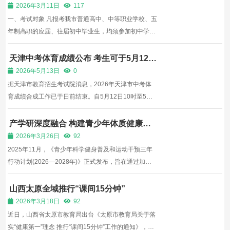
健康学科考试工作方案
2026年3月11日
117
一、考试对象 凡报考我市普通高中、中等职业学校、五
年制高职的应届、往届初中毕业生，均须参加初中学业
水平体育与健康学科考试。 二、考试项目及分值
（一）2026年淮南市初中学业水平体育与健康学科考
天津中考体育成绩公布 考生可于5月12
日-13日查询复核
试总分值为60分，考试成绩计入初中升学录取总分。
2026年5月13日
0
（二）2026年...
据天津市教育招生考试院消息，2026年天津市中考体
育成绩合成工作已于日前结束。自5月12日10时至5月
13日17时，考生可查询本人成绩。 考生可登录招考资
讯网（http://www.zhaokao.net），点击2026年天津市
产学研深度融合 构建青少年体质健康多
维支撑体系
中考体育成绩查询链接，进入查询页面，输入考生信息
2026年3月26日
92
后即可查询。...
2025年11月，《青少年科学健身普及和运动干预三年
行动计划(2026―2028年)》正式发布，旨在通过加强
青少年科学健身普及和运动干预，发挥体育锻炼增强青
少年体质的功能，提升儿童和青少年的健康素质。近
山西太原全域推行“课间15分钟”
日，安踏儿童与北京体育大学正式宣布共建“儿童青少
2026年3月18日
92
年体质健康...
近日，山西省太原市教育局出台《太原市教育局关于落
实“健康第一”理念 推行“课间15分钟”工作的通知》，在