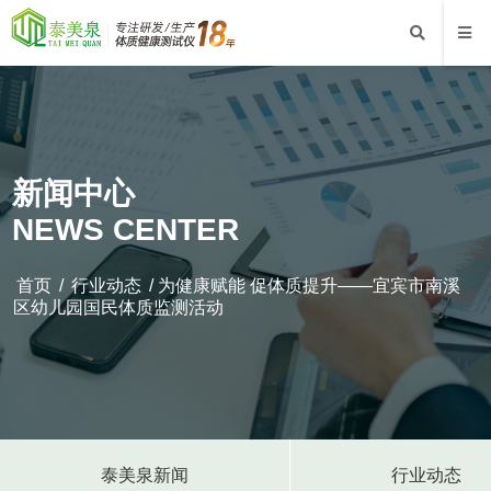
新闻中心
NEWS CENTER
首页
/
行业动态
/ 为健康赋能 促体质提升​——宜宾市南溪
区幼儿园国民体质监测活动
泰美泉新闻
行业动态