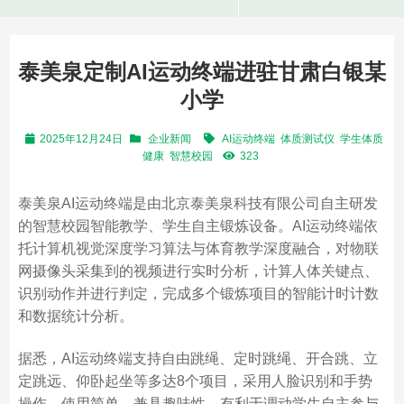
泰美泉定制AI运动终端进驻甘肃白银某
小学
2025年12月24日
企业新闻
AI运动终端
体质测试仪
学生体质
健康
智慧校园
323
泰美泉AI运动终端是由北京泰美泉科技有限公司自主研发
的智慧校园智能教学、学生自主锻炼设备。AI运动终端依
托计算机视觉深度学习算法与体育教学深度融合，对物联
网摄像头采集到的视频进行实时分析，计算人体关键点、
识别动作并进行判定，完成多个锻炼项目的智能计时计数
和数据统计分析。
据悉，AI运动终端支持自由跳绳、定时跳绳、开合跳、立
定跳远、仰卧起坐等多达8个项目，采用人脸识别和手势
操作，使用简单，兼具趣味性，有利于调动学生自主参与