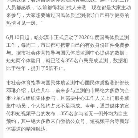
人员都感叹，“以前都得我们找人来测，现在都是大家主动
来参与，大家想要通过国民体质监测指导自己科学健身的
热情可见一斑。”
6月10日起，哈尔滨市正式启动了2026年度国民体质监测
工作，每周三，市民都可携带自己的有效身份证件免费参
与。据市社会体育指导与国民体质监测中心提供的数据，
短短两个体验日，就已经有355名市民完成监测，数据相
比于往年，提升了5倍不止。
市社会体育指导与国民体质监测中心国民体质监测部部长
邓琳介绍，以往几年，前来参与监测的市民绝大多数为企
事业单位组织集体参与，且需要中心工作人员上门服务或
集中动员，个人预约占比不足两成。今年，通过媒体的宣
传和短视频平台的发布，355名参与者无一例外均为自主
预约，其中绝大多数来自微信公众号、短视频平台等新媒
体渠道的精准触达。