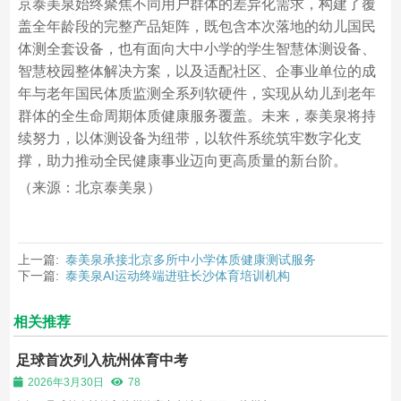
京泰美泉始终聚焦不同用户群体的差异化需求，构建了覆
盖全年龄段的完整产品矩阵，既包含本次落地的幼儿国民
体测全套设备，也有面向大中小学的学生智慧体测设备、
智慧校园整体解决方案，以及适配社区、企事业单位的成
年与老年国民体质监测全系列软硬件，实现从幼儿到老年
群体的全生命周期体质健康服务覆盖。未来，泰美泉将持
续努力，以体测设备为纽带，以软件系统筑牢数字化支
撑，助力推动全民健康事业迈向更高质量的新台阶。
（来源：北京泰美泉）
上一篇:
泰美泉承接北京多所中小学体质健康测试服务
下一篇:
泰美泉AI运动终端进驻长沙体育培训机构
相关推荐
足球首次列入杭州体育中考
2026年3月30日
78