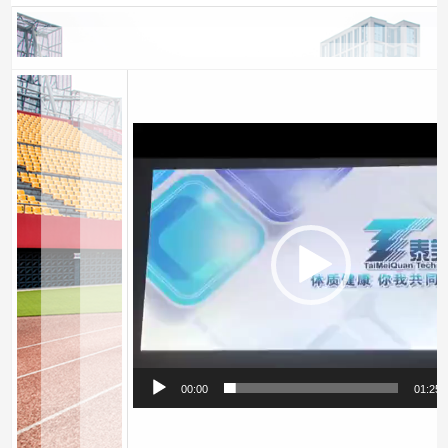
视
频
播
放
器
00:00
01:25