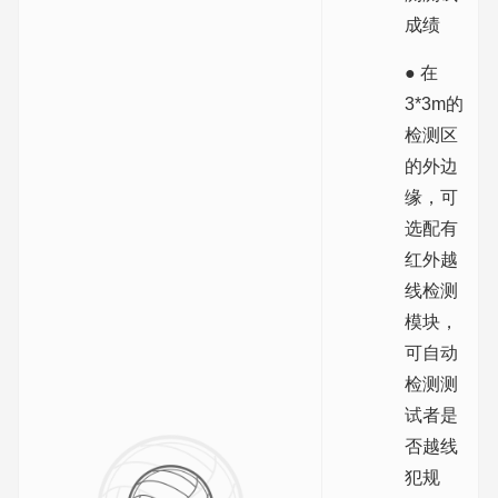
成绩
● 在
3*3m的
检测区
的外边
缘，可
选配有
红外越
线检测
模块，
可自动
检测测
试者是
否越线
犯规