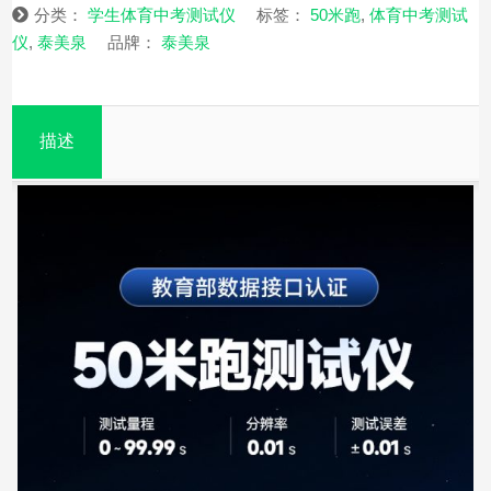
分类：
学生体育中考测试仪
标签：
50米跑
,
体育中考测试
仪
,
泰美泉
品牌：
泰美泉
描述