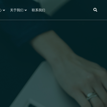
心
关于我们
联系我们