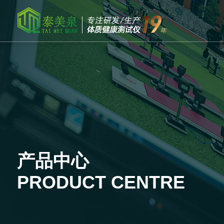
产品中心
PRODUCT CENTRE