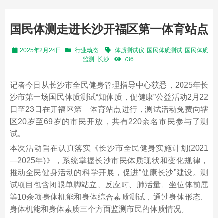
国民体测走进长沙开福区第一体育站点
2025年2月24日
行业动态
体质测试仪
国民体质测试
国民体质
监测
长沙
736
记者今日从长沙市全民健身管理指导中心获悉，2025年长
沙市第一场国民体质测试“知体质，促健康”公益活动2月22
日至23日在开福区第一体育站点进行，测试活动免费向辖
区20岁至69岁的市民开放，共有220余名市民参与了测
试。
本次活动旨在认真落实《长沙市全民健身实施计划(2021
—2025年)》，系统掌握长沙市民体质现状和变化规律，
推动全民健身活动的科学开展，促进“健康长沙”建设。测
试项目包含闭眼单脚站立、反应时、肺活量、坐位体前屈
等10余项身体机能和身体综合素质测试，通过身体形态、
身体机能和身体素质三个方面监测市民的体质情况。