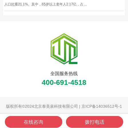
人口比重21.1%。其中，65岁以上老年人2.17亿，占总
人口比重15.4%。在老龄化加速的中国，保障老有所
养，实现老有所健，让老年人享受高质量的幸福晚年是
全社会的共同任务。 近日，《中共中央 国务院关于深
化养老服务改...
全国服务热线
400-691-4518
版权所有©2024北京泰美泉科技有限公司 |
京ICP备14036512号-1
在线咨询
拨打电话