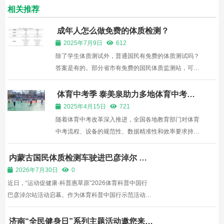
相关推荐
成年人怎么做免费的体质检测？
2025年7月9日
612
除了学生体质测试外，普通国民有免费的体质测试吗？
答案是有的。部分省市有免费的国民体质监测站，可以
提供国民体质测试项目并出具测试报告。根据国家国民
体质监测中心发布的《国民体质测定标准（2023年修
体育中考季 泰美泉助力多地体育中考智
能化升级
订）》，国民体质测试分为幼儿、成年人两个大组别。
2025年4月15日
721
随着体育中考改革深入推进，全国各地教育部门对体育
中考流程、设备的规范性、数据精准性和效率要求持续
提升。泰美泉作为体质测试仪源头厂家，根据服务全国
上千家学校的经验，探索出泰美泉体育中考一站式解决
内蒙古国民体质检测车驶进巴彦淖尔 为
草原群众送上“健康大礼包”
方案，提供系统高效、智能化测试、标准流程服务，同
2026年7月30日
0
时确保...
近日，“运动促健康·科普惠草原”2026体育科普中国行
巴彦淖尔站活动启幕。作为体育科普中国行示范活动的
首站，该系列活动第一次走进内蒙古，将国家级体育科
技与健康服务送达基层，为草原各族群众送上了一份
济南“全民健身日”系列主题活动邀您来