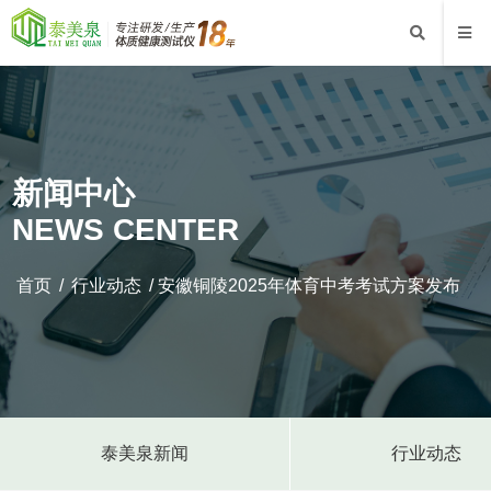
新闻中心
NEWS CENTER
首页
/
行业动态
/ 安徽铜陵2025年体育中考考试方案发布
泰美泉新闻
行业动态