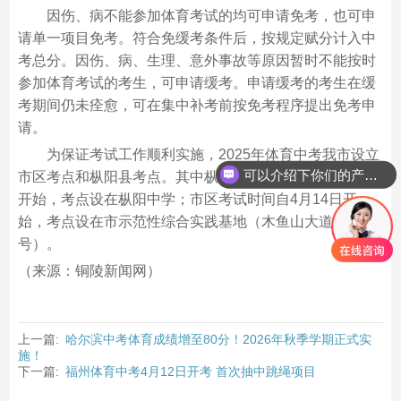
因伤、病不能参加体育考试的均可申请免考，也可申
请单一项目免考。符合免缓考条件后，按规定赋分计入中
考总分。因伤、病、生理、意外事故等原因暂时不能按时
参加体育考试的考生，可申请缓考。申请缓考的考生在缓
考期间仍未痊愈，可在集中补考前按免考程序提出免考申
请。
为保证考试工作顺利实施，2025年体育中考我市设立
可以介绍下你们的产品么？
市区考点和枞阳县考点。其中枞阳县考试时间自4月中旬
开始，考点设在枞阳中学；市区考试时间自4月14日开
始，考点设在市示范性综合实践基地（木鱼山大道2888
号）。
（来源：铜陵新闻网）
上一篇:
哈尔滨中考体育成绩增至80分！2026年秋季学期正式实
施！
下一篇:
福州体育中考4月12日开考 首次抽中跳绳项目