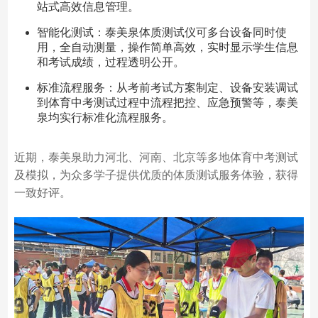
站式高效信息管理。
智能化测试：泰美泉体质测试仪可多台设备同时使
用，全自动测量，操作简单高效，实时显示学生信息
和考试成绩，过程透明公开。
标准流程服务：从考前考试方案制定、设备安装调试
到体育中考测试过程中流程把控、应急预警等，泰美
泉均实行标准化流程服务。
近期，泰美泉助力河北、河南、北京等多地体育中考测试
及模拟，为众多学子提供优质的体质测试服务体验，获得
一致好评。