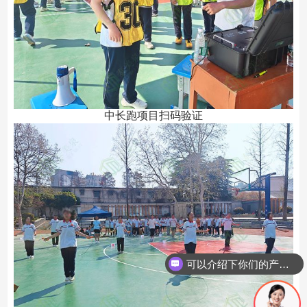
中长跑项目扫码验证
可以介绍下你们的产品么？