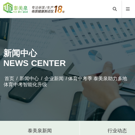
新闻中心
NEWS CENTER
首页
/
新闻中心
/
企业新闻
/ 体育中考季 泰美泉助力多地
体育中考智能化升级
泰美泉新闻
行业动态