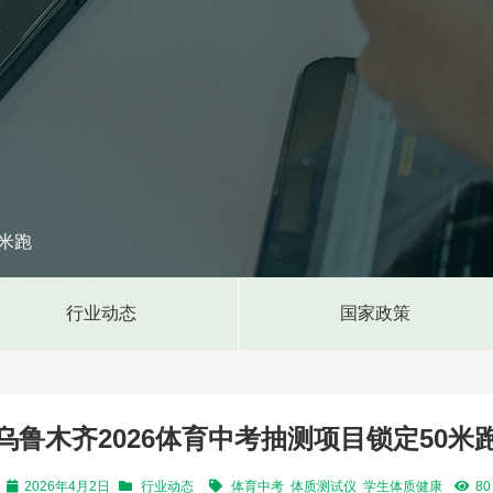
0米跑
行业动态
国家政策
乌鲁木齐2026体育中考抽测项目锁定50米
2026年4月2日
行业动态
体育中考
体质测试仪
学生体质健康
80