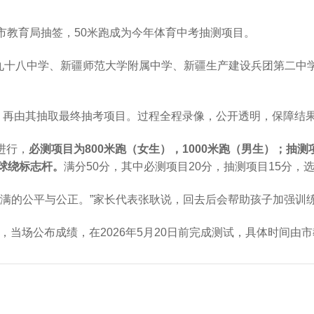
在市教育局抽签，50米跑成为今年体育中考抽测项目。
第九十八中学、新疆师范大学附属中学、新疆生产建设兵团第二中
，再由其抽取最终抽考项目。过程全程录像，公开透明，保障结
进行，
必测项目为800米跑（女生），1000米跑（男生）；抽测
球绕标志杆。
满分50分，其中必测项目20分，抽测项目15分，选
满满的公平与公正。”家长代表张耿说，回去后会帮助孩子加强训
试，当场公布成绩，在2026年5月20日前完成测试，具体时间