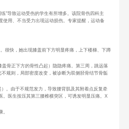
训练”导致运动受伤的学生有所增多。该院骨伤四科主
度使用、不当受力出现运动损伤。专家提醒，运动备
次。很快，她出现膝盖前下方明显疼痛，上下楼梯、下蹲
（膝盖骨正下方的骨性凸起）隐隐疼痛。第三周，跳远落
态不规则，局部密度改变，被诊断为双侧胫骨结节骨骺
起）。由于不规范发力，导致腰背肌及其附着点反复牵
医。医生按压其第三腰椎横突区，可诱发明显压痛。X
康。