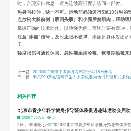
时，合理安排休息，避免连续高强度训练同一部位。
热身与拉伸，缺一不可。运动前必须进行5至10分钟
点放松大腿前侧（股四头肌）和小腿后侧肌肉，帮助缓
掌握正确的技术动作。以跳绳为例，落地时要有缓冲，
注意“疼痛”信号，及时止损不硬撑。
疼痛是身体发出的
了。
轻度损伤可通过休息、急性期采用冷敷、恢复期热敷来
上一篇:
2026年广州市中考体育考试将于4月8日开考
下一篇:
事关500万在读研究生！大学也要为他们开设形式多样
相关推荐
北京市青少年科学健身指导暨体质促进趣味运动会启动
2026年6月5日
0
2日，“奔跑吧·少年”2026年北京市青少年科学健身指导暨体质
趣味运动会首场活动走进北京小学红山分校。 在“榜样课堂”板