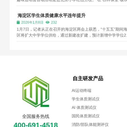
北京北汽男篮队长翟晓川向学生代表赠送签名篮球。武术冠军
东、唐宇馨、田晓尧分享专业运动心得并送上成长寄语，鼓励
海淀区学生体质健康水平连年提升
们坚持锻炼、科...
2026年1月8日
232
1月7日，记者从正在召开的海淀区两会上获悉，“十五五”期间
区将扩大中学学位供给，通过新建改扩建，预计新增中学学位2
个。其中，今年将新建改扩建6所中小学，新增学位3985个。 20
年，海淀区高位推进教育强国首善先行区建设，优化资源供给
升教育均衡质量。...
自主研发产品
AI运动终端
学生体质测试仪
AI 体质测试仪
国民体质测试仪
全国服务热线
400-691-4518
消防/部队体能测评仪