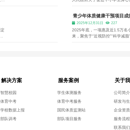
吕泰
文化卫生委员会的意见和建议。
学生
2020年至今，全市中小学体质健
青少年体质健康干预项目成
61.9%，上升至2024年的77...
2025年12月31日
227
海淀
2025年底，一项惠及近1.5
万
来，聚焦于“近视防控”“科学减脂
25
总局科研所牵头、在全国12个省
，提
融合”青少年体质健康干预项目
可行之路。 项...
解决方案
服务案例
关于
智慧校园
学生体测服务
公司简
体育中考
体育中考服务
研发与
学校数据上报
国民体质监测站
企业资
部队训考
部队项目服务
服务流
联系我