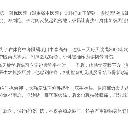
学第二附属医院（湖南省中医院）骨科门诊了解到，近期因“突击
跳、冲刺跑、长时间反复起跳落地，极易让青少年身体组织因过
为了在体育中考跳绳项目中拿高分，连续三天每天跳绳2000余
中医药大学第二附属医院就诊，小琳被确诊为髌韧带损伤。
他每天放学后练习立定跳远近半小时。一周后，他感觉双膝下方
医生对其按压后，他感到疼痛，X线检查可见其胫骨结节骨骺形
“临时抱佛脚”，大强度练习仰卧起坐（双手抱头、借腰部爆发力
捡笔都困难。但她贴上膏药继续练，后来出现持续腰痛，只好就
时就医，强行继续训练，不仅会加剧疼痛，还会严重影响身体健