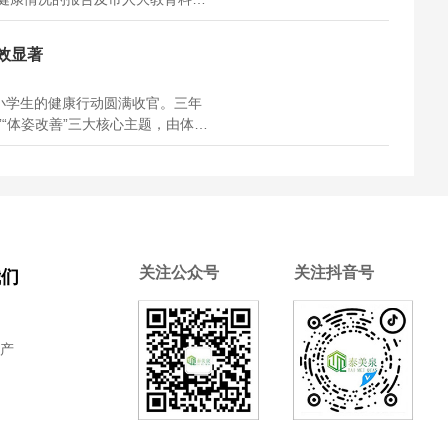
北京青年报记者从会上了解到，
康测试优良率已由2020年的
效显著
万名小学生的健康行动圆满收官。三年
”“体姿改善”三大核心主题，由体育
（区、市）24所小学落地的“体教
，为提升青少年体质健康探索出一条
关注公众号
关注抖音号
我们
介
生产
质
程
们