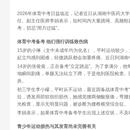
2026年体育中考日益临近，记者近日从湖南中医药大
任、副主任医师李娟表示，短时间内大量跳绳、高频蛙
考，切忌“用力过猛”。
体育中考备考 他们强行训练致伤病
15岁的小琳（文中未成年均为化名），平时运动较少，
起立均感到困难，轻微跳跃都会加重疼痛。近日到湖南
14岁的张俊俊，正在备考“立定跳远”。为了拿满分，
地瞬间剧痛，单腿无法站立下蹲，于是他到医院检查。
炎。
初三学生李小檬，平时从不运动，最近因备战体育中考
拉，诱发局部软组织损伤，她感觉腰两侧酸胀痛，弯腰
光检查，显示无明显问题，被诊断为腰椎横突综合征。
李娟表示，如果体育中考备考学生出现上述症状，不及
青少年运动损伤与其发育尚未完善有关