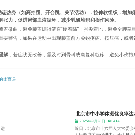
的动态热身（如高抬腿、开合跳、关节活动），拉伸软组织，增加
解张力，促进局部血液循环，减少乳酸堆积和损伤风险。
膝盖微曲，避免膝盖绷得笔直“硬着陆”；脚尖着地，避免全脚掌
重要警告，如果在运动中出现膝盖前方尖锐疼痛、按压痛，或者
缓解
，若症状无改善，需及时到骨科或康复科就诊，避免小伤拖
的体育课
北京市中小学体测优良率达77
2025年9月28日
414
促进
近日，北京市十六届人大常委会
块，
人民政府关于促进中小学生身心