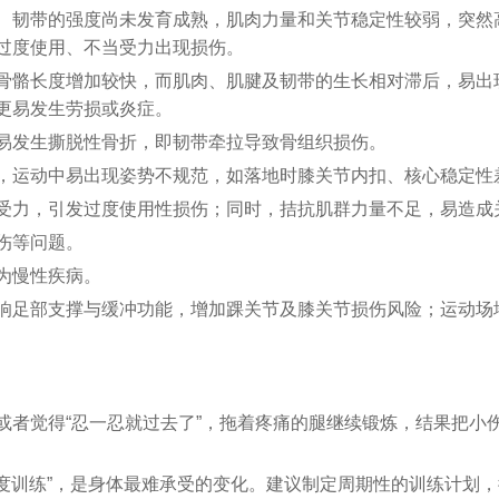
、韧带的强度尚未发育成熟，肌肉力量和关节稳定性较弱，突然
过度使用、不当受力出现损伤。
骨骼长度增加较快，而肌肉、肌腱及韧带的生长相对滞后，易出
更易发生劳损或炎症。
易发生撕脱性骨折，即韧带牵拉导致骨组织损伤。
，运动中易出现姿势不规范，如落地时膝关节内扣、核心稳定性
受力，引发过度使用性损伤；同时，拮抗肌群力量不足，易造成
伤等问题。
为慢性疾病。
响足部支撑与缓冲功能，增加踝关节及膝关节损伤风险；运动场
或者觉得“忍一忍就过去了”，拖着疼痛的腿继续锻炼，结果把小
强度训练”，是身体最难承受的变化。建议制定周期性的训练计划