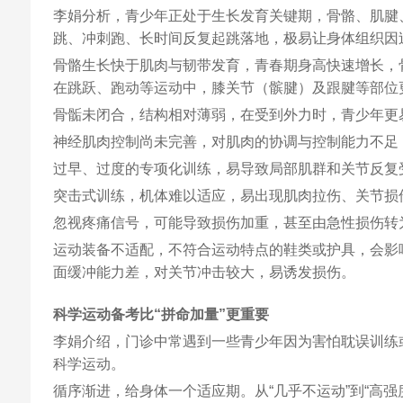
李娟分析，青少年正处于生长发育关键期，骨骼、肌腱
跳、冲刺跑、长时间反复起跳落地，极易让身体组织因
骨骼生长快于肌肉与韧带发育，青春期身高快速增长，
在跳跃、跑动等运动中，膝关节（髌腱）及跟腱等部位
骨骺未闭合，结构相对薄弱，在受到外力时，青少年更
神经肌肉控制尚未完善，对肌肉的协调与控制能力不足
过早、过度的专项化训练，易导致局部肌群和关节反复
突击式训练，机体难以适应，易出现肌肉拉伤、关节损
忽视疼痛信号，可能导致损伤加重，甚至由急性损伤转
运动装备不适配，不符合运动特点的鞋类或护具，会影
面缓冲能力差，对关节冲击较大，易诱发损伤。
科学运动备考比“拼命加量”更重要
李娟介绍，门诊中常遇到一些青少年因为害怕耽误训练
科学运动。
循序渐进，给身体一个适应期。从“几乎不运动”到“高