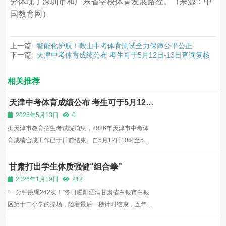
分体现了深圳市和广东省学校体育发展路径。（来源：中
国教育网）
上一篇:
智能化护航！鞍山中考体育测试全力保障公平公正
下一篇:
天津中考体育成绩公布 考生可于5月12日-13日查询复核
相关推荐
天津中考体育成绩公布 考生可于5月12
日-13日查询复核
2026年5月13日
0
据天津市教育招生考试院消息，2026年天津市中考体
育成绩合成工作已于日前结束。自5月12日10时至5月
13日17时，考生可查询本人成绩。 考生可登录招考资
讯网（http://www.zhaokao.net），点击2026年天津市
甘肃打出学生体质强健“组合拳”
中考体育成绩查询链接，进入查询页面，输入考生信息
2026年1月19日
212
后即可查询。...
“一分钟跳绳242次！”冬日暖阳洒满甘肃省白银市白银
区第十二小学的操场，随着最后一秒计时结束，五年级
学生们围成一圈欢呼雀跃，共同见证校园跳绳新纪录的