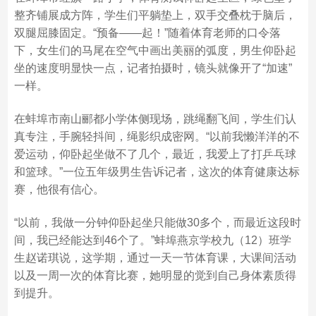
整齐铺展成方阵，学生们平躺垫上，双手交叠枕于脑后，
双腿屈膝固定。“预备——起！”随着体育老师的口令落
下，女生们的马尾在空气中画出美丽的弧度，男生仰卧起
坐的速度明显快一点，记者拍摄时，镜头就像开了“加速”
一样。
在蚌埠市南山郦都小学体侧现场，跳绳翻飞间，学生们认
真专注，手腕轻抖间，绳影织成密网。“以前我懒洋洋的不
爱运动，仰卧起坐做不了几个，最近，我爱上了打乒乓球
和篮球。”一位五年级男生告诉记者，这次的体育健康达标
赛，他很有信心。
“以前，我做一分钟仰卧起坐只能做30多个，而最近这段时
间，我已经能达到46个了。”蚌埠燕京学校九（12）班学
生赵诺琪说，这学期，通过一天一节体育课，大课间活动
以及一周一次的体育比赛，她明显的觉到自己身体素质得
到提升。