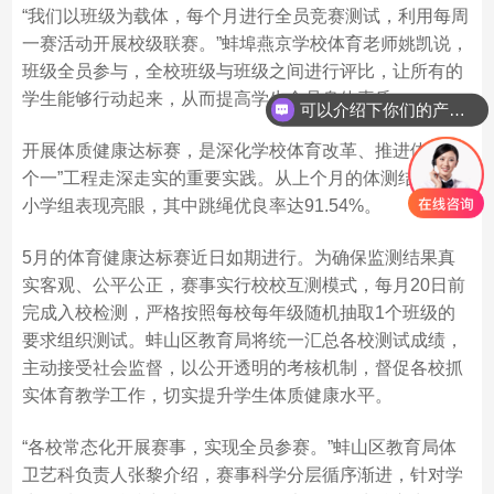
“我们以班级为载体，每个月进行全员竞赛测试，利用每周
一赛活动开展校级联赛。”蚌埠燕京学校体育老师姚凯说，
班级全员参与，全校班级与班级之间进行评比，让所有的
学生能够行动起来，从而提高学生全员身体素质。
可以介绍下你们的产品么？
开展体质健康达标赛，是深化学校体育改革、推进体育“三
个一”工程走深走实的重要实践。从上个月的体测结果看，
小学组表现亮眼，其中跳绳优良率达91.54%。
5月的体育健康达标赛近日如期进行。为确保监测结果真
实客观、公平公正，赛事实行校校互测模式，每月20日前
完成入校检测，严格按照每校每年级随机抽取1个班级的
要求组织测试。蚌山区教育局将统一汇总各校测试成绩，
主动接受社会监督，以公开透明的考核机制，督促各校抓
实体育教学工作，切实提升学生体质健康水平。
“各校常态化开展赛事，实现全员参赛。”蚌山区教育局体
卫艺科负责人张黎介绍，赛事科学分层循序渐进，针对学