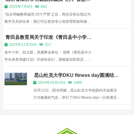
场”系统
自治区体育赛事活动管理办法》《西藏自治区运动员技
2025年7月8日
662
术等级管...
“自从明确教师减负‘20个严禁’之后，再也没有出现过与
教学无关的任务，我们可以更加专心地管理班级和辅导
学生了。”近日，山东省潍坊市实验小学的班主任盛倩
告诉记者，自从潍坊市奎文区深入推动教师减负工作以
青田县教育局关于印发《青田县中小学生
体质强健计划》的通知
来，一些与教育教学无关的任务悉数被挡在“门”外。 为
2025年12月15日
317
扎实做...
各中小学、幼儿园，局属事业单位： 现将《青田县中小
学生体质强健计划》印发给你们，请根据实际情况，认
真贯彻落实。 青田县教育局 2025年12月11日 （此件
公开发布） 青田县中小学生体质强健计划 为全面贯彻
昆山杜克大学DKU fitness day圆满结
束，泰美泉提供全程测试服务
党的教育方针，落实立德树人根本任务，根据《教育强
2024年10月14日
1089
国建设...
10月12日，阳光明媚，昆山杜克大学校园内洋溢着活
力与健康的气息，举行了DKU fitness day一日体测活
动。此次活动旨在促进师生对体质健康的重视，提升校
园体育文化氛围。本次活动由泰美泉科技提供全程服务
支持，不仅包含全面而专业的体质测试设备，还派遣了
经验丰富的...