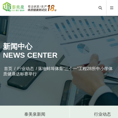
新闻中心
NEWS CENTER
首页
/
行业动态
/ 落地蚌埠体育“三个一”工程28所中小学体
质健康达标赛举行
泰美泉新闻
行业动态