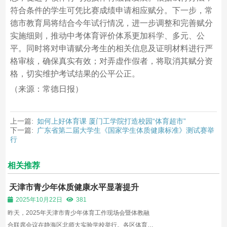
符合条件的学生可凭比赛成绩申请相应赋分。下一步，常
德市教育局将结合今年试行情况，进一步调整和完善赋分
实施细则，推动中考体育评价体系更加科学、多元、公
平。同时将对申请赋分考生的相关信息及证明材料进行严
格审核，确保真实有效；对弄虚作假者，将取消其赋分资
格，切实维护考试结果的公平公正。
（来源：常德日报）
上一篇:
如何上好体育课 厦门工学院打造校园“体育超市”
下一篇:
广东省第二届大学生《国家学生体质健康标准》测试赛举
行
相关推荐
天津市青少年体质健康水平显著提升
2025年10月22日
381
昨天，2025年天津市青少年体育工作现场会暨体教融
合联席会议在静海区北师大实验学校举行。各区体育、