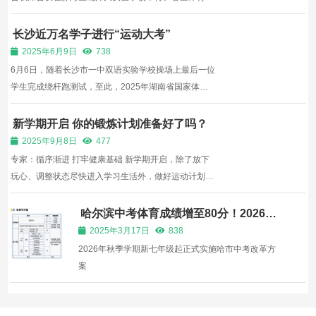
教育部门负责人及学校代表齐聚一堂，共同见证我市青
少年体育工作的创新成果。 会前，与会人员实地观摩了
长沙近万名学子进行“运动大考”
北师大实验学校的体育工作成效。该校通过精心设计的
2025年6月9日
738
“阳...
6月6日，随着长沙市一中双语实验学校操场上最后一位
学生完成绕杆跑测试，至此，2025年湖南省国家体育
锻炼标准达标测试活动完成5站校园测试。本次活动由
湖南省体育局主办，先后走进湖南师大附中芙蓉中学、
新学期开启 你的锻炼计划准备好了吗？
长沙市雨花区石燕湖中学、长沙市雅礼雨花中学、长沙
2025年9月8日
477
市长郡雨花...
专家：循序渐进 打牢健康基础 新学期开启，除了放下
玩心、调整状态尽快进入学习生活外，做好运动计划也
有助于青少年们保持充沛精力，打牢健康基础。 谈到新
学期运动计划，上海市儿童医院骨科主任医师张自明认
哈尔滨中考体育成绩增至80分！2026年
秋季学期正式实施！
为，青少年在新学期进行运动时，应从低强度慢慢增
2025年3月17日
838
加...
2026年秋季学期新七年级起正式实施哈市中考改革方
案