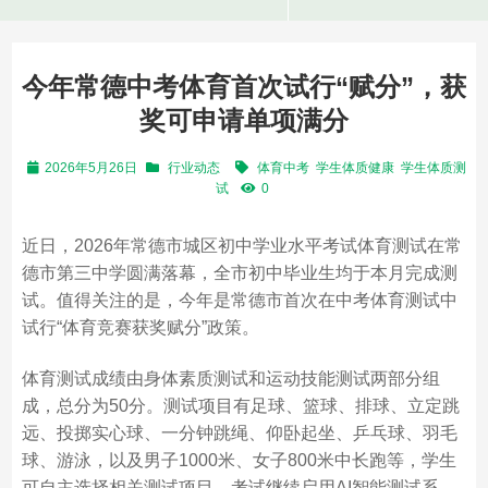
今年常德中考体育首次试行“赋分”，获
奖可申请单项满分
2026年5月26日
行业动态
体育中考
学生体质健康
学生体质测
试
0
近日，2026年常德市城区初中学业水平考试体育测试在常
德市第三中学圆满落幕，全市初中毕业生均于本月完成测
试。值得关注的是，今年是常德市首次在中考体育测试中
试行“体育竞赛获奖赋分”政策。
体育测试成绩由身体素质测试和运动技能测试两部分组
成，总分为50分。测试项目有足球、篮球、排球、立定跳
远、投掷实心球、一分钟跳绳、仰卧起坐、乒乓球、羽毛
球、游泳，以及男子1000米、女子800米中长跑等，学生
可自主选择相关测试项目。考试继续启用AI智能测试系