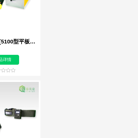
5100型平板主
机]
品详情