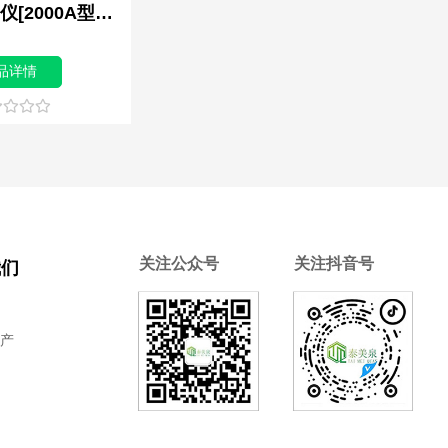
[2000A型箱
主机]
品详情
关注公众号
关注抖音号
我们
介
生产
质
程
们