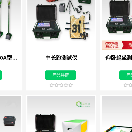
00A型箱
中长跑测试仪
仰卧起坐测试
箱
产品详情
产