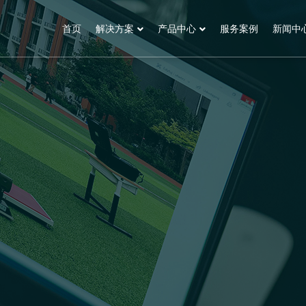
首页
解决方案
产品中心
服务案例
新闻中