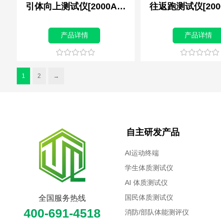
引体向上测试仪[2000A型
往返跑测试仪[20
箱式主机]
式主机]
产品详情
产品详情
1
2
→
自主研发产品
AI运动终端
学生体质测试仪
AI 体质测试仪
国民体质测试仪
全国服务热线
400-691-4518
消防/部队体能测评仪