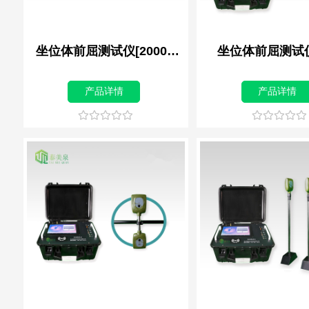
坐位体前屈测试仪[2000A
坐位体前屈测试仪
型箱式主机]
[2000A型箱式
产品详情
产品详情