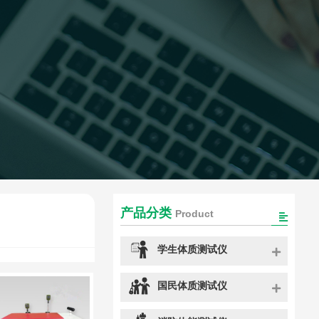
产品分类
Product
学生体质测试仪
国民体质测试仪