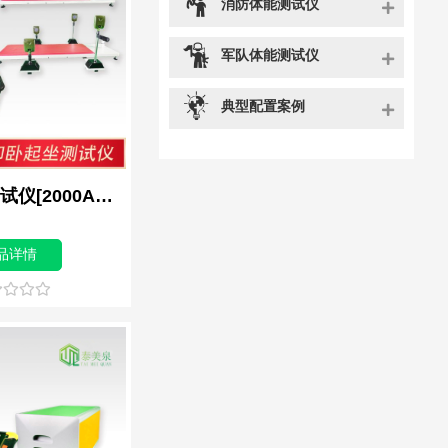
消防体能测试仪
军队体能测试仪
典型配置案例
仪[2000A型
式主机]
品详情