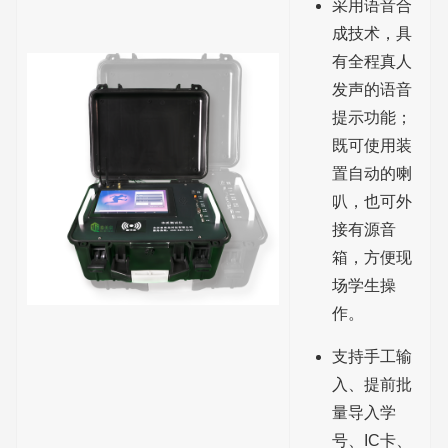
采用语音合
成技术，具
有全程真人
发声的语音
提示功能；
既可使用装
置自动的喇
叭，也可外
接有源音
箱，方便现
场学生操
作。
支持手工输
入、提前批
量导入学
号、IC卡、