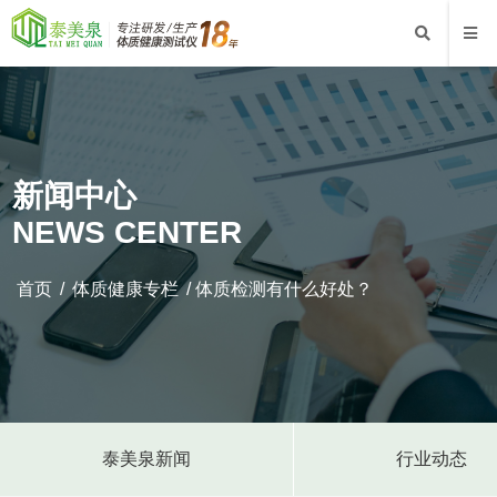
新闻中心
NEWS CENTER
首页
/
体质健康专栏
/ 体质检测有什么好处？
泰美泉新闻
行业动态