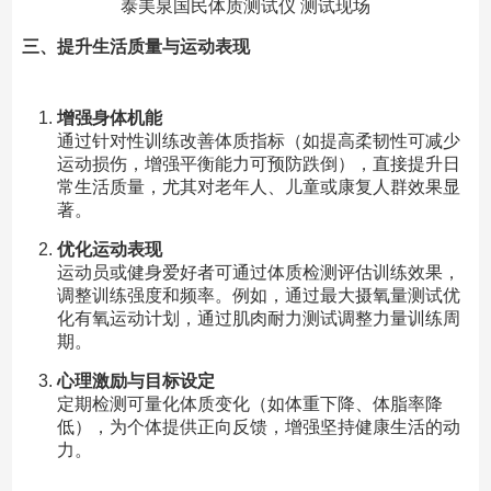
泰美泉国民体质测试仪 测试现场
三、提升生活质量与运动表现
增强身体机能
通过针对性训练改善体质指标（如提高柔韧性可减少
运动损伤，增强平衡能力可预防跌倒），直接提升日
常生活质量，尤其对老年人、儿童或康复人群效果显
著。
优化运动表现
运动员或健身爱好者可通过体质检测评估训练效果，
调整训练强度和频率。例如，通过最大摄氧量测试优
化有氧运动计划，通过肌肉耐力测试调整力量训练周
期。
心理激励与目标设定
定期检测可量化体质变化（如体重下降、体脂率降
低），为个体提供正向反馈，增强坚持健康生活的动
力。