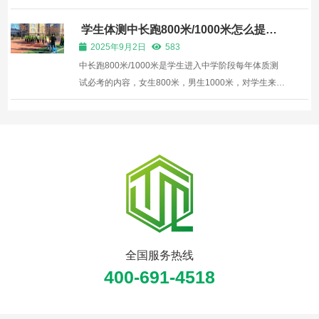
项目包括坐位体前屈、仰卧起坐、立定跳远、实心球、
排球垫球、足球运球、篮球运球、50米跑、800/1000
学生体测中长跑800米/1000米怎么提升
速度？
米跑等必测及选测项目，持准考证扫码测试，实时显示
2025年9月2日
583
测试成绩，...
中长跑800米/1000米是学生进入中学阶段每年体质测
试必考的内容，女生800米，男生1000米，对学生来说
是耐力与速度的双重考验。现下较多学校体测引入智能
体质测试仪，一般采用RFID芯片进行跑步跟踪，计时
更加精准。
全国服务热线
400-691-4518