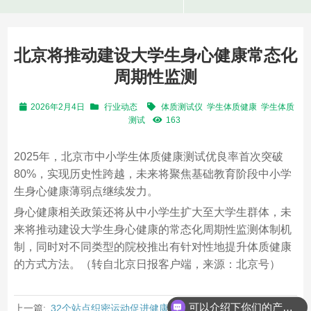
北京将推动建设大学生身心健康常态化
周期性监测
2026年2月4日
行业动态
体质测试仪
学生体质健康
学生体质
测试
163
2025年，北京市中小学生体质健康测试优良率首次突破
80%，实现历史性跨越，未来将聚焦基础教育阶段中小学
生身心健康薄弱点继续发力。
身心健康相关政策还将从中小学生扩大至大学生群体，未
来将推动建设大学生身心健康的常态化周期性监测体制机
制，同时对不同类型的院校推出有针对性地提升体质健康
的方式方法。（转自北京日报客户端，来源：北京号）
可以介绍下你们的产品么？
上一篇:
32个站点织密运动促进健康服务网