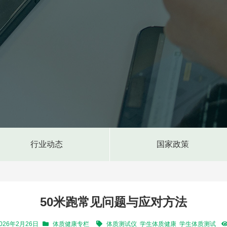
行业动态
国家政策
50米跑常见问题与应对方法
026年2月26日
体质健康专栏
体质测试仪
学生体质健康
学生体质测试