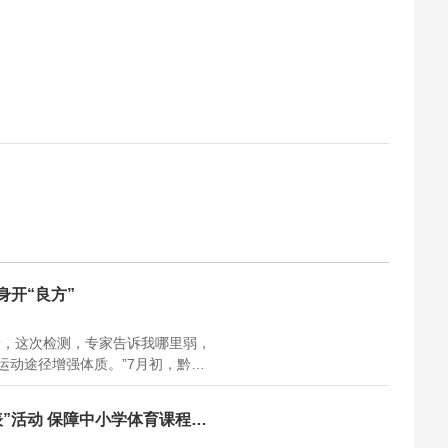
身开“良方”
量，这次检测，专家告诉我哪里弱，
运动途径增强体质。”7月初，黔东
忆起参与体质测试的经历，深有感
体质测试黔中行”活动走进榕江县。
”活动 保障中小学体育课程开