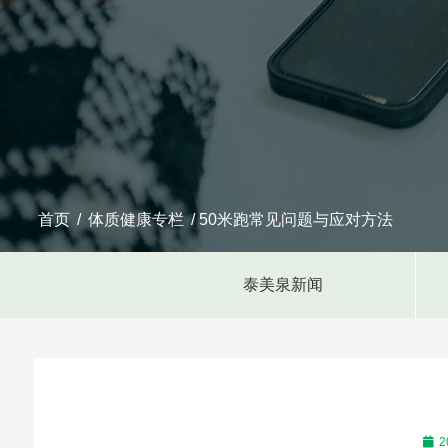
首页
/
体质健康专栏
/ 50米跑常见问题与应对方法
泰美泉新闻
2