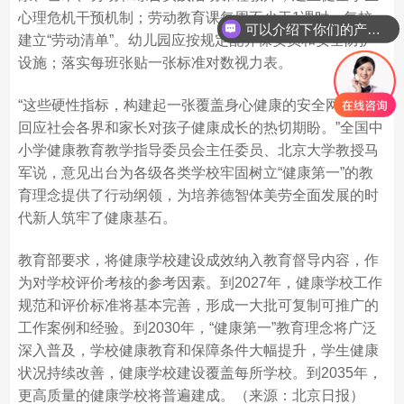
心理危机干预机制；劳动教育课每周不少于1课时，每校
可以介绍下你们的产品么？
建立“劳动清单”。幼儿园应按规定配齐保安员和安全防护
设施；落实每班张贴一张标准对数视力表。
“这些硬性指标，构建起一张覆盖身心健康的安全网，切实
回应社会各界和家长对孩子健康成长的热切期盼。”全国中
小学健康教育教学指导委员会主任委员、北京大学教授马
军说，意见出台为各级各类学校牢固树立“健康第一”的教
育理念提供了行动纲领，为培养德智体美劳全面发展的时
代新人筑牢了健康基石。
教育部要求，将健康学校建设成效纳入教育督导内容，作
为对学校评价考核的参考因素。到2027年，健康学校工作
规范和评价标准将基本完善，形成一大批可复制可推广的
工作案例和经验。到2030年，“健康第一”教育理念将广泛
深入普及，学校健康教育和保障条件大幅提升，学生健康
状况持续改善，健康学校建设覆盖每所学校。到2035年，
更高质量的健康学校将普遍建成。（来源：北京日报）