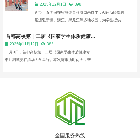
江多地校园
能（20%）、身体素质（60%）三个方面综合考察被测
2025年12月1日
398
试者的体育综合能力...
近期，泰美泉在智慧体育领域成果颇丰，AI运动终端首
度进驻新疆、浙江、黑龙江等多地校园，为学生提供大
课间智趣运动新体验。泰美泉AI运动终端包含室内款
（屏幕大小可定制）、室外款一体机，随到随测，支持
首都高校第十二届《国家学生体质健康标
准》测试赛圆满收官
跳绳、开合跳、引体向上、俯卧撑、排球垫球、立定跳
2025年11月12日
382
远等8个以...
11月8日，首都高校第十二届《国家学生体质健康标
准》测试赛在清华大学举行。本次赛事历时两天，来自
首都83所高校、2700余名学生参加测试赛，这是至今
以来首都高校体质测试赛参加学校及学生人数最多的一
次。 首都高校《国家学生体质健康标准》测试赛是在北
京市教委指...
全国服务热线