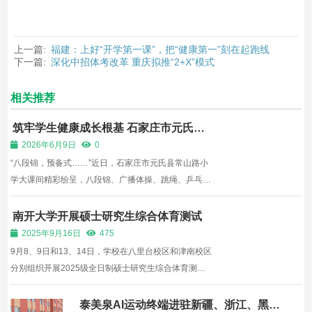
上一篇:
福建：上好“开学第一课”，把“健康第一”刻在起跑线
下一篇:
深化中招体考改革 重庆拟推“2+X”模式
相关推荐
筑牢学生健康成长根基 石家庄市元氏县
深耕体育育人沃土
2026年6月9日
0
“八段锦，预备式……”近日，石家庄市元氏县常山路小
学大课间精彩纷呈，八段锦、广播体操、跳绳、乒乓球
训练等特色体育活动有序开展，各年级分层参与、全员
运动，展现出蓬勃朝气。这是元氏县第三次举办中小学
南开大学开展硕士研究生综合体育测试
体育片区现场观摩会，通过课堂观摩、课间展示、互学
2025年9月16日
475
互评、经...
9月8、9日和13、14日，学校在八里台校区和津南校区
分别组织开展2025级全日制硕士研究生综合体育测
试。本次测试参考《国民体质测定标准（2023年修
订）》（成年人部分），从身体形态（20%）、身体机
泰美泉AI运动终端进驻新疆、浙江、黑龙