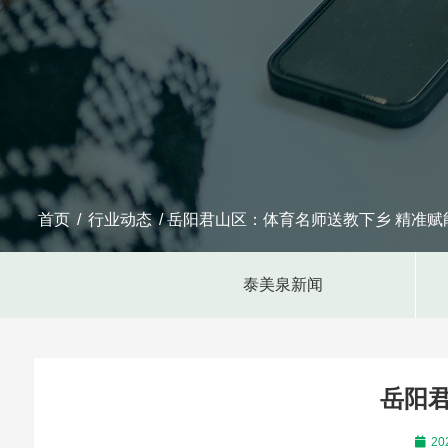
首页
/
行业动态
/ 岳阳君山区：体育名师送教下乡 精准
泰美泉新闻
岳阳
2