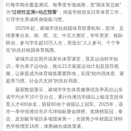
行每学期全覆盖测试、每季度专项抽测，变“期末算总账”
为“
过程性监测+动态预警
”，倒逼学校抓实日常体育工作，
引导学生养成终身锻炼习惯。
2025年起，诸城市优化校园体育联赛机制，篮球、足
球赛事分东、南、西、北、中五大赛区，学年贯穿、校际
联动，参与学生超10万人次，营造出“人人参与、个个争
先”的良好校园体育氛围。
诸城市还定期开设家长体育课堂，普及运动科学知
识；举办亲子运动会，推出21天家庭运动计划及指导视
频，让家庭成为体育锻炼重要阵地，实现“校内强体质、家
庭养习惯、社会共支持”的良好局面。
最新数据显示，诸城市学生体质健康优良率高出山东
省平均水平10个百分点，累计向潍坊市级以上输送竞技体
育人才400余名，斩获80余个省级以上冠军。2025年，该
市一举夺得潍坊市乒乓球锦标赛金牌榜、奖牌榜双冠，拳
击、皮划艇等项目多项团体第一，全国青少年校园足球特
色学校增至16所，体教融合成效显著。