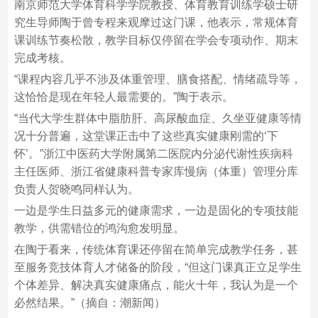
南京师范大学体育科学学院教授、体育教育训练学硕士研
究生导师陶于曾专程来观摩过这门课，他表示，常规体育
课训练节奏松散，教学目标仅停留在学会专项动作、期末
完成考核。
“课程内容几乎不涉及体重管理、膳食搭配、情绪疏导等，
这恰恰是现在年轻人最需要的。”陶于表示。
“当代大学生群体中脂肪肝、高尿酸血症、久坐亚健康等情
况十分普遍，这堂课正击中了这些真实健康刚需的‘下
怀’。”浙江中医药大学附属第二医院内分泌代谢性疾病科
主任医师、浙江省健康科普专家库慢病（体重）管理分库
负责人贺晓鸣同样认为。
一边是学生日益多元的健康需求，一边是固化的专项技能
教学，供需错位的鸿沟愈发明显。
在陶于看来，传统体育课还停留在简单完成教学任务，甚
至服务竞技体育人才储备的阶段，“但这门课真正立足学生
个体差异、解决真实健康痛点，能火十年，我认为是一个
必然结果。”（摘自：潮新闻）