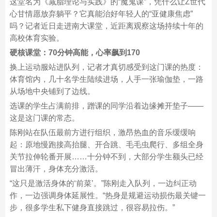
这堂名为《减脂理论与实践》的“魔鬼课”，凭什么让Z世代
心甘情愿放弃躺平？它真能治好年轻人的“亚健康焦虑”
吗？记者近日走进南大课堂，近距离观察这场持续十年的
高校体育实验。
硬核课堂：70分钟高能，心率飙到170
换上运动服站进队列，记者才真切感受到这门课的热度：
体育馆内，几十名学生陆续进场，人手一张瑜伽垫，一路
从场地中央铺到了边线。
选课的学生占满前排，蹭课的同学沿着边缘摊开垫子——
这是这门课的常态。
陈刚站在队伍最前方进行组织，激昂热血的音乐缓缓响
起：原地慢跑接高抬腿、开合跳、毛毛虫爬行、多组全身
关节拉伸轮番开展……十分钟不到，大部分学生额头已经
冒出薄汗，身体充分激活。
“这只是激活身体的‘前菜’。”陈刚走入队列，一边纠正动
作，一边强调身体延展性。“热身是规避运动损伤最关键一
步，很多学生私下健身直接跳过，很容易拉伤。”