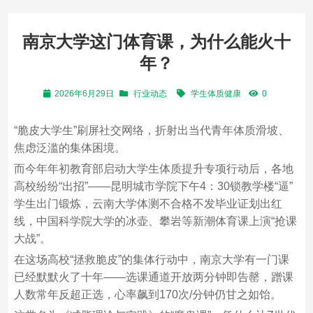
南京大学这门体育课，为什么能火十
年？
2026年6月29日
行业动态
学生体质健康
0
“脆皮大学生”刷屏社交网络，折射出当代青年体质滑坡、
焦虑泛滥的集体困境。
而今年年初教育部启动大学生体质提升专项行动后，各地
高校纷纷“出招”——昆明城市学院下午4：30锁教学楼“逼”
学生出门锻炼，云南大学体测不合格不发毕业证划出红
线，中国科学院大学的冰壶、攀岩等新潮体育课上演“抢课
大战”。
在这场高校“拯救脆皮”的集体行动中，南京大学有一门课
已经默默火了十年——选课通道开放两分钟即告罄，蹭课
人数常年反超正选，心率飙到170次/分钟仍甘之如饴。